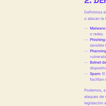
2. DE
Definimos e
o atacan la 
Malware
o redes.
Phishing
sensible 
Pharming
vulnerabi
Botnet d
disposit
Spam:
El
facilitan
Podemos, a n
ataques de s
legislación 