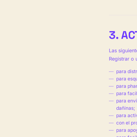
3. A
Las siguient
Registrar o
para dist
para esqu
para pha
para faci
para envi
dañinas;
para act
con el pr
para apoy