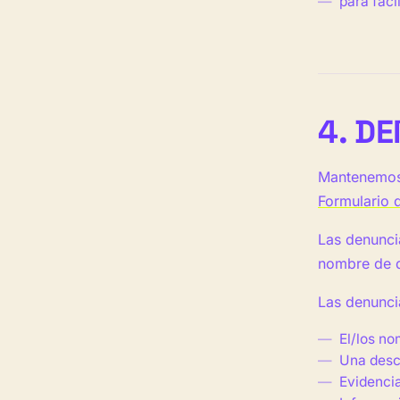
para facil
4. D
Mantenemos 
Formulario 
Las denunci
nombre de 
Las denuncia
El/los no
Una descr
Evidencia