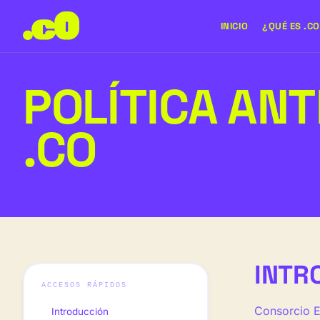
INICIO
¿QUÉ ES .C
POLÍTICA AN
.CO
INTR
ACCESOS RÁPIDOS
Consorcio E
Introducción