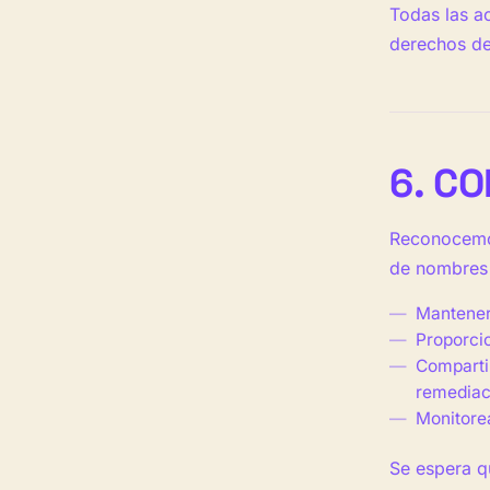
Todas las ac
derechos del
6. C
Reconocemos
de nombres
Mantener 
Proporcio
Compartir
remediac
Monitorea
Se espera q