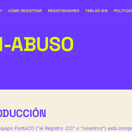
O?
CÓMO REGISTRAR
REGISTRADORES
TABLAS IDN
POLÍTICA
TI-ABUSO
ODUCCIÓN
quipo PuntoCO ("el Registro .CO" o "nosotros") está compr