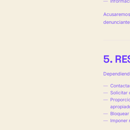
Informac
Acusaremos 
denunciante
5. R
Dependiendo
Contactar
Solicitar
Proporcio
apropiad
Bloquear 
Imponer m