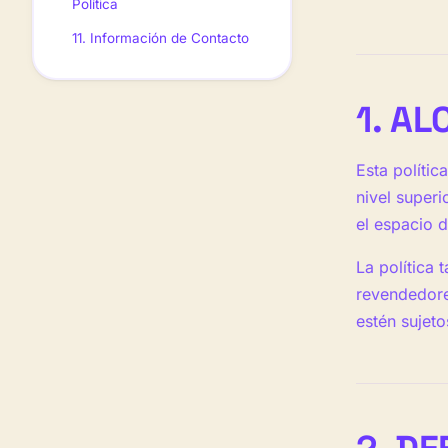
Política
11. Información de Contacto
1. AL
Esta polític
nivel super
el espacio 
La política 
revendedore
estén sujet